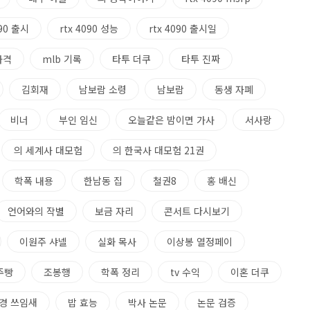
090 출시
rtx 4090 성능
rtx 4090 출시일
 가격
mlb 기록
타투 더쿠
타투 진짜
김회재
남보람 소령
남보람
동생 자폐
비너
부인 임신
오늘같은 밤이면 가사
서사랑
의 세계사 대모험
의 한국사 대모험 21권
학폭 내용
한남동 집
철권8
홍 배신
언어와의 작별
보금 자리
콘서트 다시보기
이원주 샤넬
실화 목사
이상봉 열정페이
주빵
조봉행
학폭 정리
tv 수익
이혼 더쿠
경 쓰임새
밥 효능
박사 논문
논문 검증