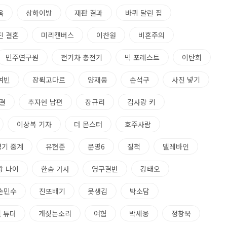
욱
상하이방
재판 결과
바퀴 달린 집
진 결혼
미리캔버스
이찬원
비혼주의
민주연구원
전기차 충전기
빅 포레스트
이탄희
여빈
장뤽고다르
양재웅
손석구
사진 넣기
결
추자현 남편
장규리
김사랑 키
이상복 기자
더 몬스터
호주사람
경기 중계
유현준
문명6
질척
델레바인
랑 나이
한숨 가사
영구결번
강태오
손민수
진또배기
못생김
박소담
 튜더
개짖는소리
여혐
박세웅
정창욱