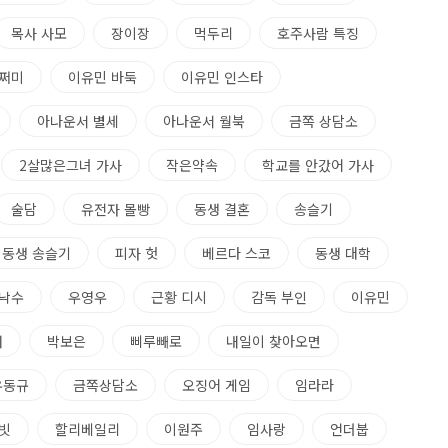
목사 사모
장이장
먹두리
호주사람 특징
쩌미
이유민 바둑
이유민 인스타
아나운서 별세
아나운서 월북
금쪽 상담소
2살많은그녀 가사
작은약속
학교를 안갔어 가사
술담
유전자 몰빵
동생 결혼
송슬기
동생 송슬기
피자 헛
베르다 스코
동생 대학
낙수
우영우
근황 디시
감독 부인
이유민
해
박보은
삐루빼로
내일이 찾아오면
유동규
금쪽상담소
오징어 게임
임라라
빗
할리베일리
이원주
임사랑
언더붑