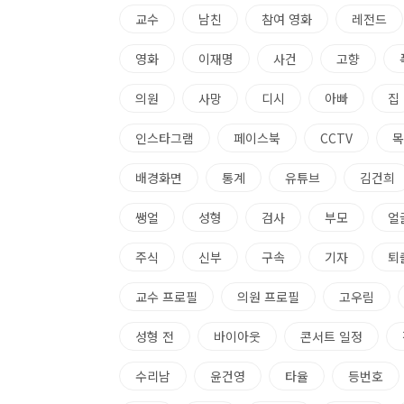
교수
남친
참여 영화
레전드
영화
이재명
사건
고향
의원
사망
디시
아빠
집
인스타그램
페이스북
CCTV
목
배경화면
통계
유튜브
김건희
쌩얼
성형
검사
부모
얼
주식
신부
구속
기자
퇴
교수 프로필
의원 프로필
고우림
성형 전
바이아웃
콘서트 일정
수리남
윤건영
타율
등번호