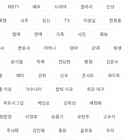
MBTI
배우
드라마
갤러리
인성
폭행
사주
임신
TV
의원실
한동훈
열애
연애
가족
사진
화보
사
변호사
어머니
엄마
군대
동생
윤석열
학폭
전남편
평점
김문수
굴
페미
은퇴
신곡
콘서트
와이프
출 이유
가수나이
탈퇴 이유
최강 야구
하트시그널
케빈오
김하성
예정화
정준영
이정후
송중기
유현주
고우석
주사파
김민재
총장
골프장
무죄