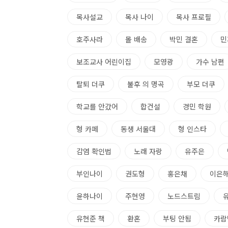
목사설교
목사 나이
목사 프로필
호주사라
몰 배송
박민 결혼
민
보조교사 어린이집
모영광
가수 남편
탈퇴 더쿠
불후 의 명곡
부모 더쿠
학교를 안갔어
합건설
경민 학원
형 카페
동생 서울대
형 인스타
감염 확인법
노래 자랑
유주은
부인나이
권도형
홍은채
이은
윤하나이
주현영
노드스트림
유현준 책
환혼
부팅 안됨
카람