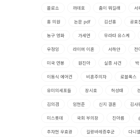
콜로소
까데호
춤이 뭐길래
서
홍 의원
논문 pdf
김선홍
공효
농구 영화
가세연
무라타 유스케
우정잉
라이머 이혼
서하얀
전
미국 연봉
원진아
실종 사건
박
이동식 에어컨
비혼주의자
로블록스
유미의세포들
장시호
허성태
김의겸
임현준
신지 결혼
김사
미스롯데
국회 부의장
진아름
추자현 우효광
길랑바레증후군
다니엘