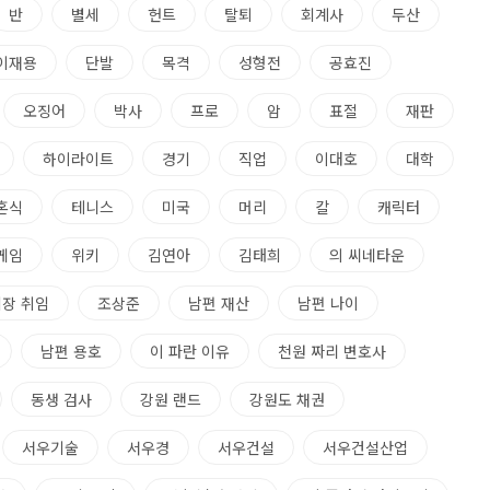
반
별세
헌트
탈퇴
회계사
두산
이재용
단발
목격
성형전
공효진
오징어
박사
프로
암
표절
재판
하이라이트
경기
직업
이대호
대학
혼식
테니스
미국
머리
칼
캐릭터
게임
위키
김연아
김태희
의 씨네타운
회장 취임
조상준
남편 재산
남편 나이
남편 용호
이 파란 이유
천원 짜리 변호사
동생 검사
강원 랜드
강원도 채권
서우기술
서우경
서우건설
서우건설산업