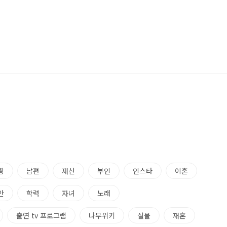
황
남편
재산
부인
인스타
이혼
안
학력
자녀
노래
출연 tv 프로그램
나무위키
실물
재혼