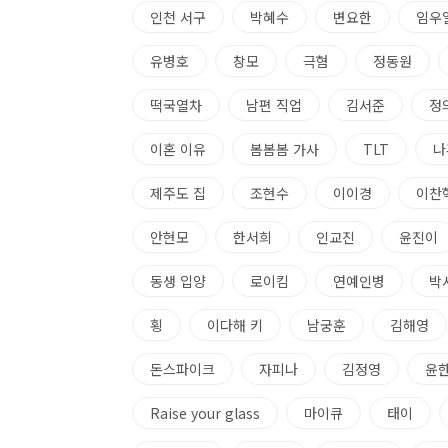
인천 서구
박혜수
변요한
임우
유병호
창모
극혐
정동원
떡국열차
남편 직업
김서준
정
이혼 이유
봄봄봄 가사
TLT
나
제주도 집
조현수
이이경
이찬
안현모
한서희
인교진
윤진이
동생 입양
로이킴
연예인병
박
횡
이다해 키
남궁훈
김해영
돈스파이크
자피나
김정영
윤
Raise your glass
마이큐
태이