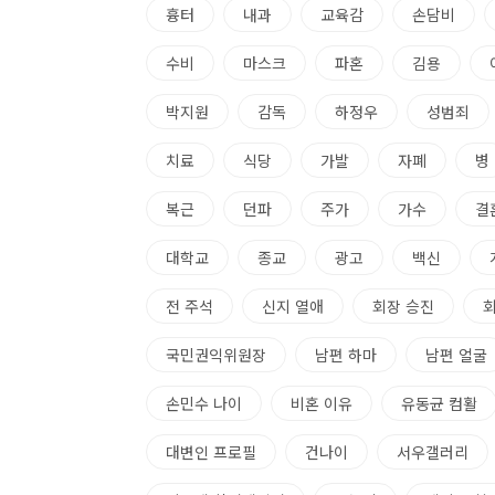
흉터
내과
교육감
손담비
수비
마스크
파혼
김용
박지원
감독
하정우
성범죄
치료
식당
가발
자폐
병
복근
던파
주가
가수
결
대학교
종교
광고
백신
전 주석
신지 열애
회장 승진
국민권익위원장
남편 하마
남편 얼굴
손민수 나이
비혼 이유
유동균 컴활
대변인 프로필
건나이
서우갤러리