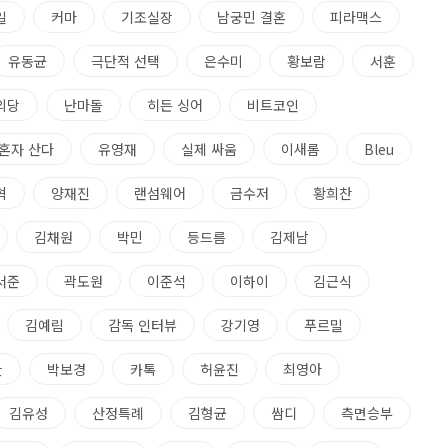
일
커마
기조실장
남궁민 결혼
피라맥스
유동균
극단적 선택
은수미
황보람
서훈
의당
난마돌
히든 싱어
비트코인
혼자 산다
유영재
실제 싸움
이새롬
Bleu
혁
양재진
랜섬웨어
금수저
황희찬
김채원
박민
등드름
김제남
서준
곽도원
이준석
이하이
김근식
김예림
감독 인터뷰
강기영
푸르밀
한
박보경
카톡
허윤진
최영아
김유성
산정특례
김형균
쌈디
측면승부