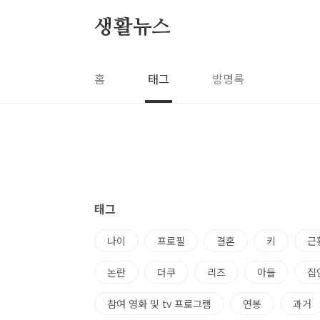
본문 바로가기
생활뉴스
홈
태그
방명록
태그
나이
프로필
결혼
키
근
논란
더쿠
리즈
아들
집
참여 영화 및 tv 프로그램
연봉
과거