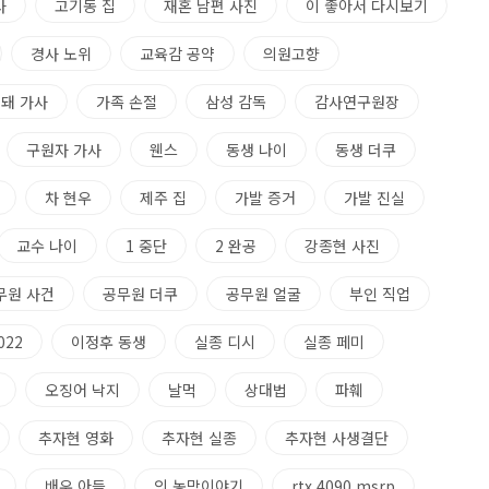
사
고기동 집
재혼 남편 사진
이 좋아서 다시보기
경사 노위
교육감 공약
의원고향
 돼 가사
가족 손절
삼성 감독
감사연구원장
구원자 가사
웬스
동생 나이
동생 더쿠
차 현우
제주 집
가발 증거
가발 진실
교수 나이
1 중단
2 완공
강종현 사진
무원 사건
공무원 더쿠
공무원 얼굴
부인 직업
022
이정후 동생
실종 디시
실종 페미
오징어 낙지
날먹
상대법
파훼
추자현 영화
추자현 실종
추자현 사생결단
배우 아들
의 농막이야기
rtx 4090 msrp