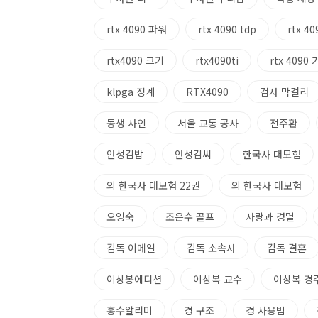
rtx 4090 파워
rtx 4090 tdp
rtx 4
rtx4090 크기
rtx4090ti
rtx 4090
klpga 징계
RTX4090
검사 막걸리
동생 사인
서울 교통 공사
전주환
안성김밥
안성김씨
한국사 대모험
의 한국사 대모험 22권
의 한국사 대모험
오영숙
조은수 골프
사랑과 경멸
감독 이메일
감독 소속사
감독 결혼
이상봉에디션
이상복 교수
이상복 경
홍수알리미
경 구조
경 사용법