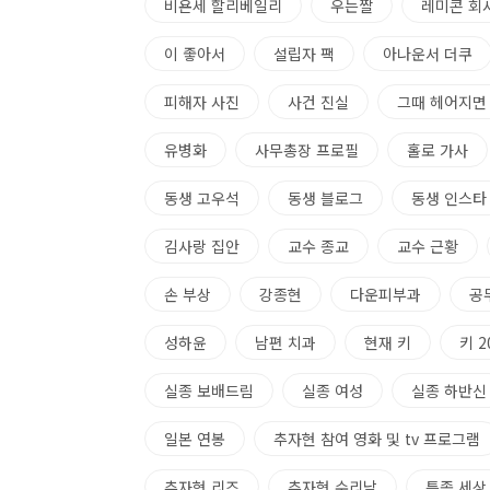
비욘세 할리베일리
우는짤
레미콘 회
이 좋아서
설립자 팩
아나운서 더쿠
피해자 사진
사건 진실
그때 헤어지면
유병화
사무총장 프로필
홀로 가사
동생 고우석
동생 블로그
동생 인스타
김사랑 집안
교수 종교
교수 근황
손 부상
강종현
다운피부과
공
성하윤
남편 치과
현재 키
키 2
실종 보배드림
실종 여성
실종 하반신
일본 연봉
추자현 참여 영화 및 tv 프로그램
추자현 리즈
추자현 수리남
특종 세상